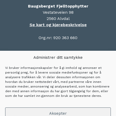
Baugsberget Fjelltopphytter
Vestateveien 98
2560 Alvdal
Se kart og kjørebeskrivelse
Org.nr: 920 363 660
Om
Administrer ditt samtykke
Her finner du oss
Vi bruker informasjonskapsler for å gi innhold og annonser et
Ofte stilte spørsmål om Baugsberget
personlig preg, for å levere sosiale mediefunksjoner og for å
Fjelltopphytter
analysere trafikken vår. Vi deler dessuten informasjonen om
hvordan du bruker nettstedet vårt, med partnerne våre innen
Gavekort
sosiale medier, annonsering og analysearbeid, som kan kombinere
Salgsbetingelser
den med annen informasjon du har gjort tilgjengelig for dem, eller
som de har samlet inn gjennom din bruk av tjenestene deres.
Personvern
Cookie-erklæring
Cookieerklæring (EU)
Aksepter